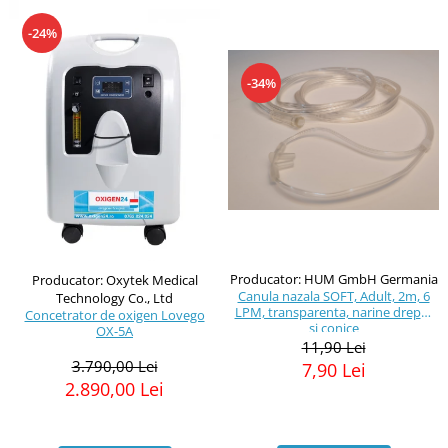
-24%
-34%
Producator: HUM GmbH Germania
Producator: Oxytek Medical
Canula nazala SOFT, Adult, 2m, 6
Technology Co., Ltd
LPM, transparenta, narine drepte
Concetrator de oxigen Lovego
si conice
OX-5A
11,90 Lei
3.790,00 Lei
7,90 Lei
2.890,00 Lei