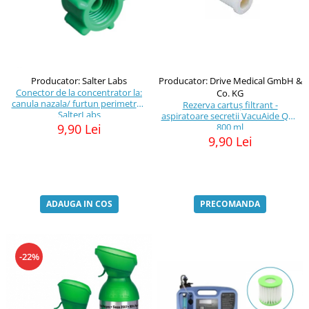
Producator: Drive Medical GmbH &
Producator: Salter Labs
Conector de la concentrator la:
Co. KG
canula nazala/ furtun perimetru -
Rezerva cartuș filtrant -
SalterLabs
aspiratoare secretii VacuAide QSU
800 ml
9,90 Lei
9,90 Lei
PRECOMANDA
ADAUGA IN COS
-22%