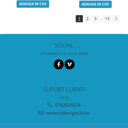
ADAUGA IN COS
ADAUGA IN COS
1
2
3
13
...
SOCIAL
Urmareste-ne in social media
SUPORT CLIENTI
24/24
0762024024
comenzi@oxigen24.ro