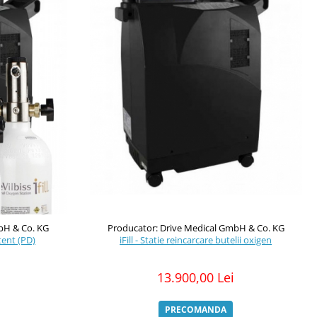
bH & Co. KG
Producator: Drive Medical GmbH & Co. KG
itent (PD)
iFill - Statie reincarcare butelii oxigen
13.900,00 Lei
PRECOMANDA