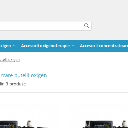
oxigen
Accesorii oxigenoterapie
Accesorii concentratoar
utelii oxigen
arcare butelii oxigen
in
3
produse