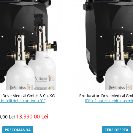
: Drive Medical GmbH & Co. KG
Producator: Drive Medical Gm
 2 butelii debit continuu (CF)
iFill + 2 butelii debit interm
13.990,00 Lei
0,00 Lei
PRECOMANDA
CERE OFERTA