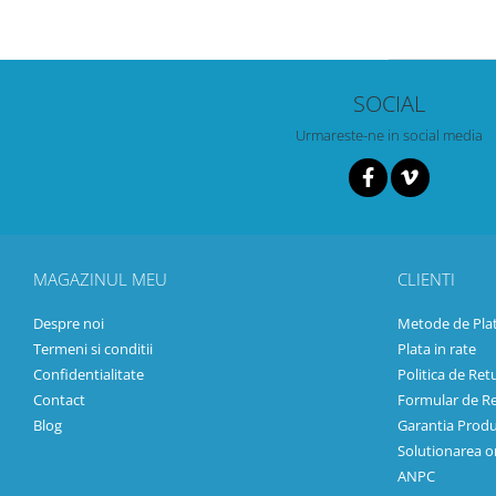
SOCIAL
Urmareste-ne in social media
MAGAZINUL MEU
CLIENTI
Despre noi
Metode de Pla
Termeni si conditii
Plata in rate
Confidentialitate
Politica de Ret
Contact
Formular de R
Blog
Garantia Produ
Solutionarea onl
ANPC