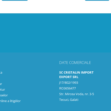
DATE COMERCIALE
ta
SC CRISTALIN IMPORT
EXPORT SRL
J17/802/1993
ur
RO3656477
etur
Str. Mircea Voda, nr. 3-5
selor
Tecuci, Galati
ine a litigiilor