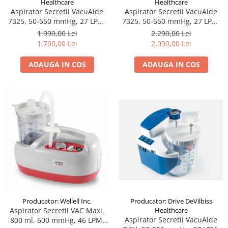
Healthcare
Healthcare
Aspirator Secretii VacuAide
Aspirator Secretii VacuAide
7325, 50-550 mmHg, 27 LPM,
7325, 50-550 mmHg, 27 LPM,
fara baterie
cu baterie
1.990,00 Lei
2.290,00 Lei
1.790,00 Lei
2.090,00 Lei
ADAUGA IN COS
ADAUGA IN COS
Producator: Drive DeVilbiss
Producator: Wellell Inc.
Healthcare
Aspirator Secretii VAC Maxi,
Aspirator Secretii VacuAide
800 ml, 600 mmHg, 46 LPM,