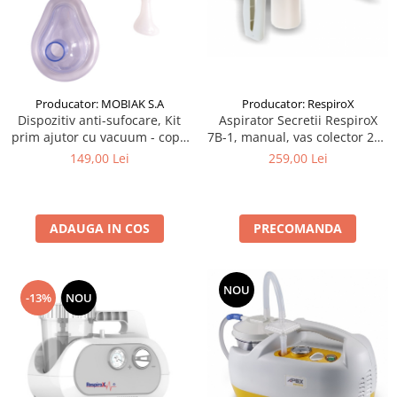
Producator: RespiroX
Producator: MOBIAK S.A
Aspirator Secretii RespiroX
Dispozitiv anti-sufocare, Kit
7B-1, manual, vas colector 200
prim ajutor cu vacuum - copii
ml, putere aspirare > 300
și adulți - Mobiak
259,00 Lei
149,00 Lei
mmHg
PRECOMANDA
ADAUGA IN COS
NOU
-13%
NOU