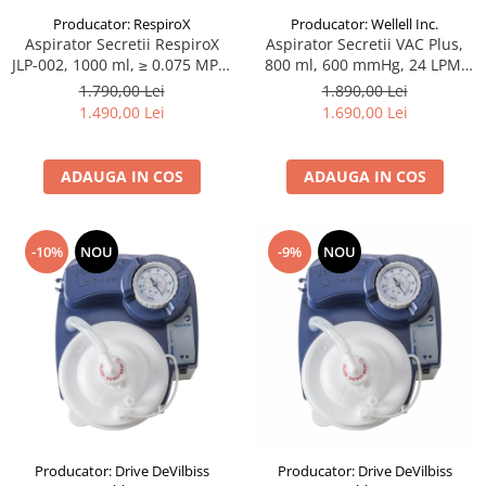
Producator: RespiroX
Producator: Wellell Inc.
Aspirator Secretii RespiroX
Aspirator Secretii VAC Plus,
JLP-002, 1000 ml, ≥ 0.075 MPa,
800 ml, 600 mmHg, 24 LPM,
15 LPM, cu baterie
cu baterie
1.790,00 Lei
1.890,00 Lei
1.490,00 Lei
1.690,00 Lei
ADAUGA IN COS
ADAUGA IN COS
-10%
NOU
-9%
NOU
Producator: Drive DeVilbiss
Producator: Drive DeVilbiss