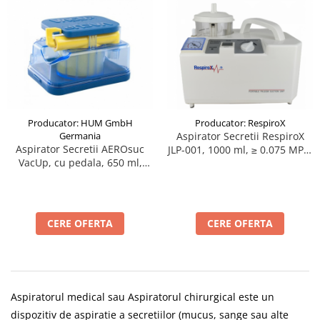
Producator: HUM GmbH
Producator: RespiroX
Germania
Aspirator Secretii RespiroX
Aspirator Secretii AEROsuc
JLP-001, 1000 ml, ≥ 0.075 MPa,
VacUp, cu pedala, 650 ml,
15 LPM, fara baterie
max 615 mmHg, 72 LPM,
autoclavabil
CERE OFERTA
CERE OFERTA
Aspiratorul medical sau Aspiratorul chirurgical este un
dispozitiv de aspiratie a secretiilor (mucus, sange sau alte