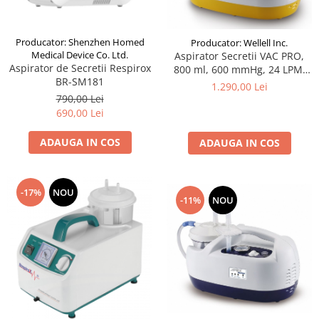
Producator: Shenzhen Homed
Producator: Wellell Inc.
Medical Device Co. Ltd.
Aspirator Secretii VAC PRO,
Aspirator de Secretii Respirox
800 ml, 600 mmHg, 24 LPM,
BR-SM181
fara baterie
1.290,00 Lei
790,00 Lei
690,00 Lei
ADAUGA IN COS
ADAUGA IN COS
-17%
NOU
-11%
NOU