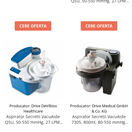
QSU, 50-550 mmHg, 27 LPM,
fara baterie
cu baterie
CERE OFERTA
CERE OFERTA
Producator: Drive DeVilbiss
Producator: Drive Medical GmbH
Healthcare
& Co. KG
Aspirator Secretii VacuAide
Aspirator Secretii VacuAide
QSU, 50-550 mmHg, 27 LPM,
7305, 800ml, 80-550 mmHg,
fara baterie
27 LPM