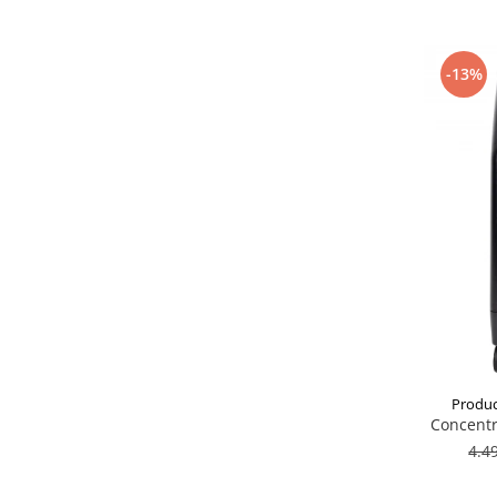
-13%
Produc
Concentr
4.4