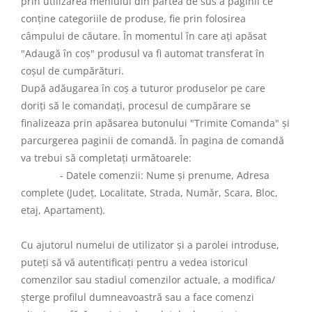
prin utilizarea meniului din partea de sus a paginii ce
conţine categoriile de produse, fie prin folosirea
câmpului de căutare. În momentul în care aţi apăsat
"Adaugă în coş" produsul va fi automat transferat în
coşul de cumpărături.
După adăugarea în coş a tuturor produselor pe care
doriţi să le comandaţi, procesul de cumpărare se
finalizeaza prin apăsarea butonului "Trimite Comanda" şi
parcurgerea paginii de comandă. În pagina de comandă
va trebui să completaţi următoarele:
- Datele comenzii: Nume şi prenume, Adresa
complete (Judeţ, Localitate, Strada, Număr, Scara, Bloc,
etaj, Apartament).
Cu ajutorul numelui de utilizator şi a parolei introduse,
puteţi să vă autentificaţi pentru a vedea istoricul
comenzilor sau stadiul comenzilor actuale, a modifica/
şterge profilul dumneavoastră sau a face comenzi