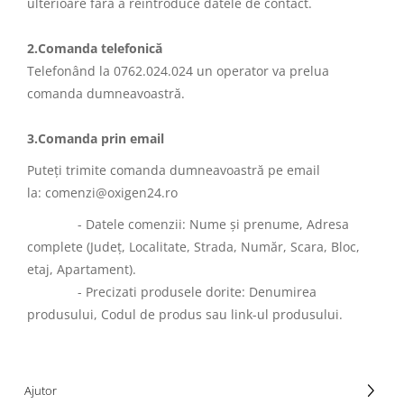
ulterioare fără a reintroduce datele de contact.
2.Comanda telefonică
Telefonând la 0762.024.024 un operator va prelua
comanda dumneavoastră.
3.Comanda prin email
Puteţi trimite comanda dumneavoastră pe email
la: comenzi@oxigen24.ro
- Datele comenzii: Nume şi prenume, Adresa
complete (Judeţ, Localitate, Strada, Număr, Scara, Bloc,
etaj, Apartament).
- Precizati produsele dorite: Denumirea
produsului, Codul de produs sau link-ul produsului.
Ajutor