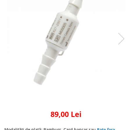
89,00 Lei
Modalităţi de plată: Ramburs, Card bancar sau
Rate fara