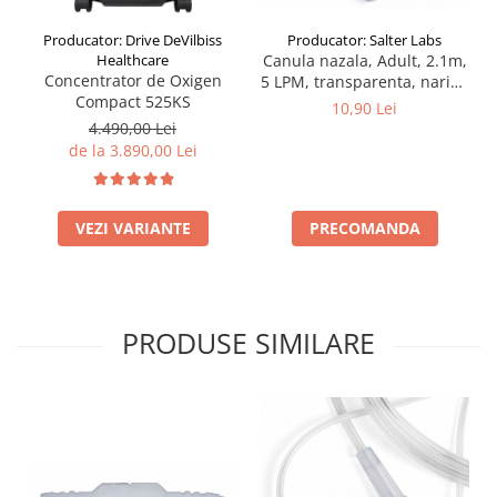
Producator: Salter Labs
Producator: Drive DeVilbiss
Canula nazala, Adult, 2.1m,
Healthcare
Concentrator de Oxigen
5 LPM, transparenta, narine
Compact 525KS
curbate si conice
10,90 Lei
4.490,00 Lei
de la 3.890,00 Lei
PRECOMANDA
VEZI VARIANTE
PRODUSE SIMILARE