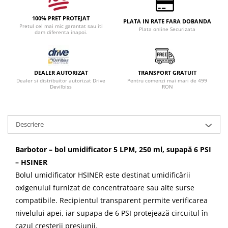
100% PRET PROTEJAT
PLATA IN RATE FARA DOBANDA
Pretul cel mai mic garantat sau iti
Plata online Securizata
dam diferenta inapoi.
DEALER AUTORIZAT
TRANSPORT GRATUIT
Dealer si distribuitor autorizat Drive
Pentru comenzi mai mari de 499
Devilbiss
RON
Descriere
Barbotor – bol umidificator 5 LPM, 250 ml, supapă 6 PSI
– HSINER
Bolul umidificator HSINER este destinat umidificării
oxigenului furnizat de concentratoare sau alte surse
compatibile. Recipientul transparent permite verificarea
nivelului apei, iar supapa de 6 PSI protejează circuitul în
cazul creșterii presiunii.