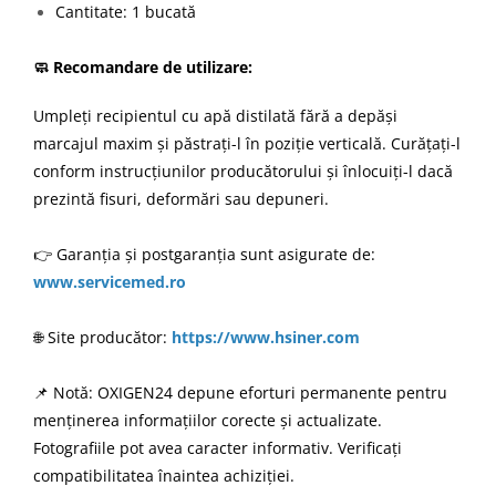
Cantitate: 1 bucată
🧼 Recomandare de utilizare:
Umpleți recipientul cu apă distilată fără a depăși
marcajul maxim și păstrați-l în poziție verticală. Curățați-l
conform instrucțiunilor producătorului și înlocuiți-l dacă
prezintă fisuri, deformări sau depuneri.
👉 Garanția și postgaranția sunt asigurate de:
www.servicemed.ro
🌐 Site producător:
https://www.hsiner.com
📌 Notă: OXIGEN24 depune eforturi permanente pentru
menținerea informațiilor corecte și actualizate.
Fotografiile pot avea caracter informativ. Verificați
compatibilitatea înaintea achiziției.