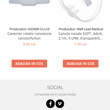
Producator: HSINER Co.Ltd
Producator: Well Lead Medical
Conector rotativ conexiune
Canula nazala SOFT, Adult,
canula/furtun
2.1m, 5 LPM, transparenta,
narine silicon, curbate,
9,90 Lei
7,90 Lei
cilindrice
ADAUGA IN COS
ADAUGA IN COS
SOCIAL
Urmareste-ne in social media