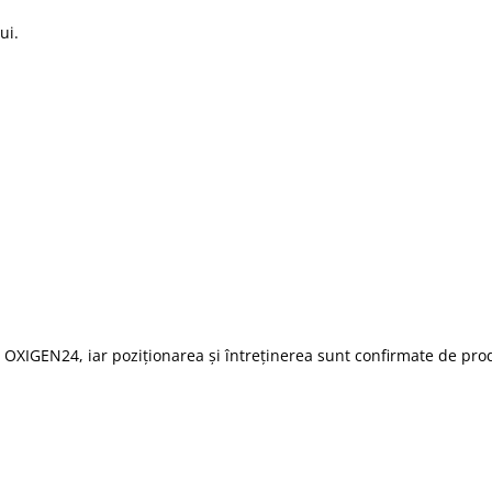
ui.
i OXIGEN24
, iar poziționarea și întreținerea sunt confirmate de
prod