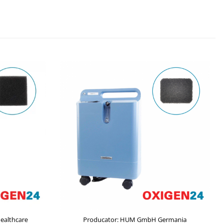
Healthcare
Producator: HUM GmbH Germania