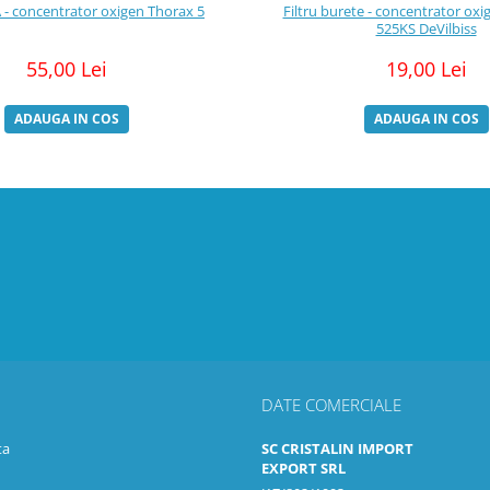
A - concentrator oxigen Thorax 5
Filtru burete - concentrator ox
525KS DeVilbiss
55,00 Lei
19,00 Lei
ADAUGA IN COS
ADAUGA IN COS
DATE COMERCIALE
ta
SC CRISTALIN IMPORT
EXPORT SRL