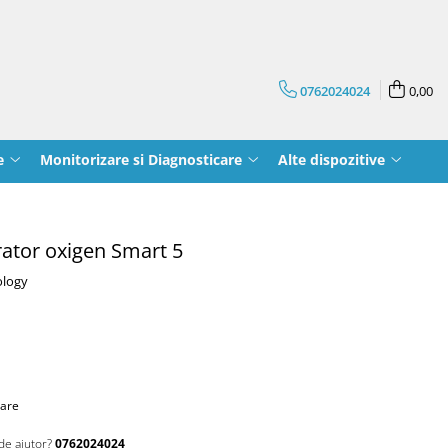
0762024024
0,00
e
Monitorizare si Diagnosticare
Alte dispozitive
trator oxigen Smart 5
ology
oare
de ajutor?
0762024024