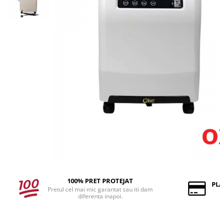
100% PRET PROTEJAT
PL
Pretul cel mai mic garantat sau iti dam
diferenta inapoi.