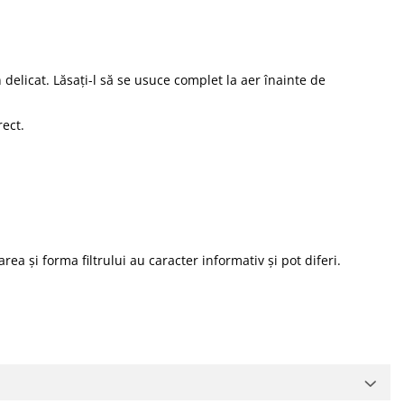
un delicat. Lăsați-l să se usuce complet la aer înainte de
rect.
a și forma filtrului au caracter informativ și pot diferi.