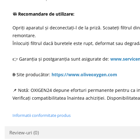
🧼 Recomandare de utilizare:
Opriți aparatul și deconectați-l de la priză. Scoateți filtrul d
remontare.
Înlocuiți filtrul dacă buretele este rupt, deformat sau degrada
👉 Garanția și postgaranția sunt asigurate de:
www.service
🌐 Site producător:
https://www.oliveoxygen.com
📌 Notă: OXIGEN24 depune eforturi permanente pentru ca informa
Verificați compatibilitatea înaintea achiziției. Disponibilitatea
Informatii conformitate produs
Review-uri
(0)