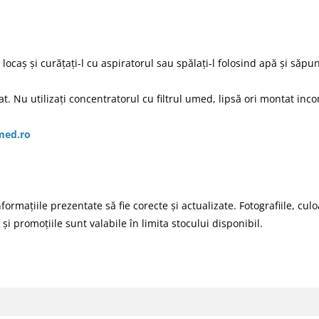
in locaș și curățați-l cu aspiratorul sau spălați-l folosind apă și săp
t. Nu utilizați concentratorul cu filtrul umed, lipsă ori montat inco
med.ro
țiile prezentate să fie corecte și actualizate. Fotografiile, culoare
 și promoțiile sunt valabile în limita stocului disponibil.