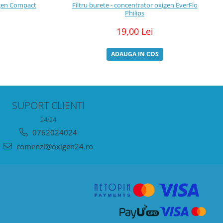
igen Compact
Filtru burete - concentrator oxigen EverFlo
Philips
19,00 Lei
ADAUGA IN COS
SUPORT CLIENTI
24/24
0762024024
comenzi@oxigen24.ro