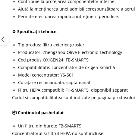
Contribuie la protejarea componentelor interne.
Ajută la menținerea unei admisii corespunzătoare a aerul
Permite efectuarea rapidă a întreținerii periodice.
⚙️ Specificații tehnice:
Tip produs: filtru exterior grosier
Producător: Zhengzhou Olive Electronic Technology
Cod produs OXIGEN24: FB‑SMART5
Compatibilitate: concentrator de oxigen Smart 5
Model concentrator: YS‑501
Curățare recomandată: săptămânal
Filtru HEPA compatibil: FH‑SMART5, disponibil separat
Codul și compatibilitatea sunt indicate pe
pagina produsulu
📦 Conținutul pachetului:
Un filtru din burete FB‑SMART5.
Concentratorul și filtrul HEPA nu sunt incluse.