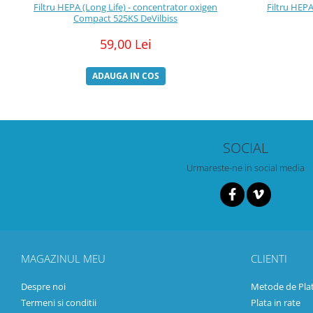
Filtru HEPA (Long Life) - concentrator oxigen
Filtru HEP
Compact 525KS DeVilbiss
59,00 Lei
ADAUGA IN COS
SOCIAL
Urmareste-ne in social media
MAGAZINUL MEU
CLIENTI
Despre noi
Metode de Pla
Termeni si conditii
Plata in rate