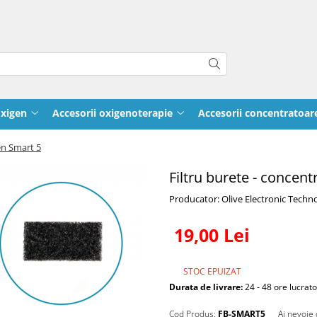
oxigen
Accesorii oxigenoterapie
Accesorii concentratoar
en Smart 5
Filtru burete - concen
Producator: Olive Electronic Techn
19,00 Lei
STOC EPUIZAT
Durata de livrare:
24 - 48 ore lucrat
Cod Produs:
FB-SMART5
Ai nevoie 