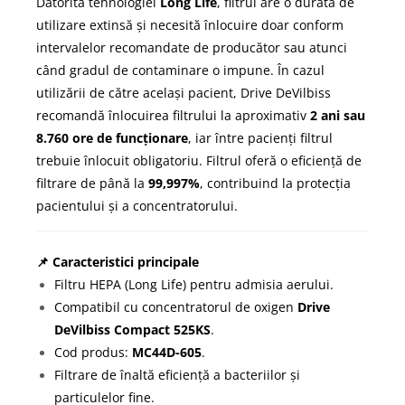
Datorită tehnologiei
Long Life
, filtrul are o durată de
utilizare extinsă și necesită înlocuire doar conform
intervalelor recomandate de producător sau atunci
când gradul de contaminare o impune. În cazul
utilizării de către același pacient, Drive DeVilbiss
recomandă înlocuirea filtrului la aproximativ
2 ani sau
8.760 ore de funcționare
, iar între pacienți filtrul
trebuie înlocuit obligatoriu. Filtrul oferă o eficiență de
filtrare de până la
99,997%
, contribuind la protecția
pacientului și a concentratorului.
📌 Caracteristici principale
Filtru HEPA (Long Life) pentru admisia aerului.
Compatibil cu concentratorul de oxigen
Drive
DeVilbiss Compact 525KS
.
Cod produs:
MC44D-605
.
Filtrare de înaltă eficiență a bacteriilor și
particulelor fine.