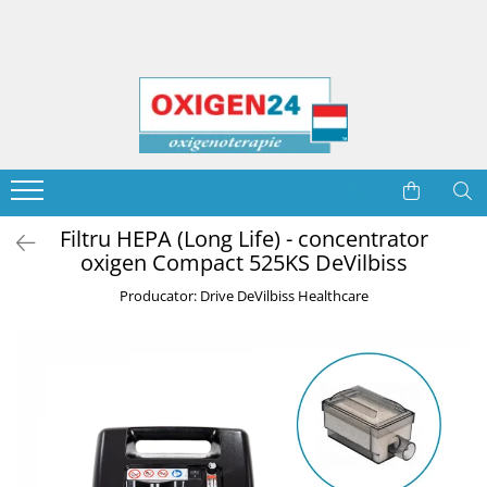
Concentratoare de oxigen
Inchiriere concentratoare oxigen
Accesorii oxigenoterapie
Accesorii concentratoare
Monitorizare si Diagnosticare
Alte dispozitive
Stationare
Stationare 5 LPM
Canule nazale
Filtre Burete
Pulsoximetre
Aspiratoare secretii
Stationare 5 litri
Stationare 10 LPM
Masti oxigen
Filtre HEPA
Termometre
Nebulizatoare
Stationare 6 litri
Portabile ultra usoare
Boluri umidificatoare
Alimentatoare | Baterii
Tensiometre
Reabilitare
Stationare 8 litri
Portabile cu troler
Furtunuri prelungitoare
Genți | Trollere
Accesorii
Accesorii
Filtru HEPA (Long Life) - concentrator
Stationare 10 litri
oxigen Compact 525KS DeVilbiss
Pulsoximetre
Nebulizatoare
Aspiratoare de secretii
Conectori si adaptoare
Piese de schimb concentratoare
Portabile
oxigen
Nebulizatoare
Aspiratoare secretii
Producator: Drive DeVilbiss Healthcare
Ultra usoare
Optimizare administrare oxigen
Discontinued (Nu se mai produc)
Cu troler
Spray oxigen medical
Statii reincarcare butelii oxigen