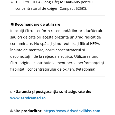
1 × Filtru HEPA (Long Life)
MC44D-605
pentru
concentratorul de oxigen Compact 525KS.
🧼 Recomandare de utilizare
Înlocuiți filtrul conform recomandărilor producătorului
sau ori de câte ori acesta prezintă un grad ridicat de
contaminare. Nu spălați și nu reutilizați filtrul HEPA.
Înainte de montare, opriți concentratorul și
deconectați-l de la rețeaua electrică. Utilizarea unui
filtru original contribuie la menținerea performanței și
fiabilității concentratorului de oxigen. (
Vitadomia
)
👉
Garanția și postgaranția sunt asigurate de:
www.servicemed.ro
🌐
Site producător:
https://www.drivedevilbiss.com