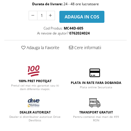
Durata de livrare:
24 - 48 ore lucratoare
ADAUGA IN COS
Cod Produs:
MC44D-605
Ai nevoie de ajutor?
0762024024
Adauga la Favorite
Cere informatii
100% PRET PROTEJAT
PLATA IN RATE FARA DOBANDA
Pretul cel mai mic garantat sau iti
Plata online Securizata
dam diferenta inapoi.
DEALER AUTORIZAT
TRANSPORT GRATUIT
Dealer si distribuitor autorizat Drive
Pentru comenzi mai mari de 499
Devilbiss
RON