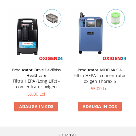
Producator: Drive DeVilbiss
Producator: MOBIAK S.A
Healthcare
Filtru HEPA - concentrator
Filtru HEPA (Long Life) -
oxigen Thorax 5
concentrator oxigen
55,00 Lei
Compact 525KS DeVilbiss
59,00 Lei
ADAUGA IN COS
ADAUGA IN COS
SOCIAL