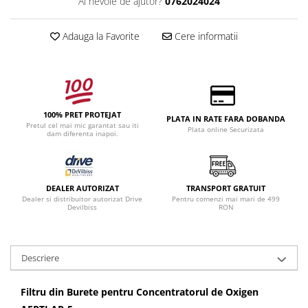
Ai nevoie de ajutor?
0762024024
Adauga la Favorite
Cere informatii
100% PRET PROTEJAT
PLATA IN RATE FARA DOBANDA
Pretul cel mai mic garantat sau iti
Plata online Securizata
dam diferenta inapoi.
DEALER AUTORIZAT
TRANSPORT GRATUIT
Dealer si distribuitor autorizat Drive
Pentru comenzi mai mari de 499
Devilbiss
RON
Descriere
Filtru din Burete pentru Concentratorul de Oxigen