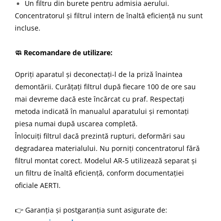
Un filtru din burete pentru admisia aerului.
Concentratorul și filtrul intern de înaltă eficiență nu sunt
incluse.
🧼 Recomandare de utilizare:
Opriți aparatul și deconectați-l de la priză înaintea
demontării. Curățați filtrul după fiecare 100 de ore sau
mai devreme dacă este încărcat cu praf. Respectați
metoda indicată în manualul aparatului și remontați
piesa numai după uscarea completă.
Înlocuiți filtrul dacă prezintă rupturi, deformări sau
degradarea materialului. Nu porniți concentratorul fără
filtrul montat corect. Modelul AR‑5 utilizează separat și
un filtru de înaltă eficiență, conform
documentației
oficiale AERTI
.
👉 Garanția și postgaranția sunt asigurate de: