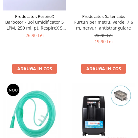
Producator: Salter Labs
Producator: RespiroX
Furtun perimetru, verde, 7.6
Barbotor - Bol umidificator 5
m, nervuri antistrangulare
LPM, 250 ml, pt. RespiroX 5
LPM
23,90 Lei
26,90 Lei
19,90 Lei
ADAUGA IN COS
ADAUGA IN COS
NOU