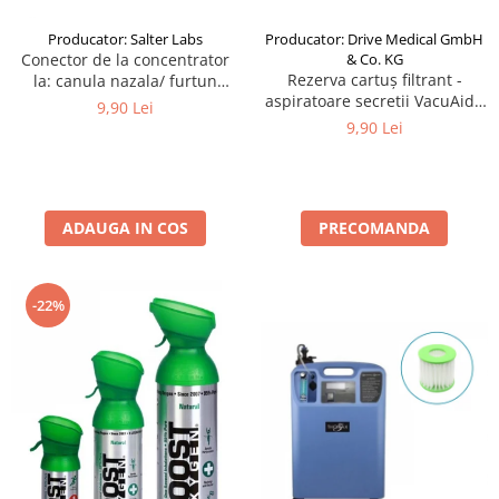
Producator: Salter Labs
Producator: Drive Medical GmbH
Conector de la concentrator
& Co. KG
Rezerva cartuș filtrant -
la: canula nazala/ furtun
aspiratoare secretii VacuAide
perimetru - SalterLabs
9,90 Lei
QSU 800 ml
9,90 Lei
ADAUGA IN COS
PRECOMANDA
-22%