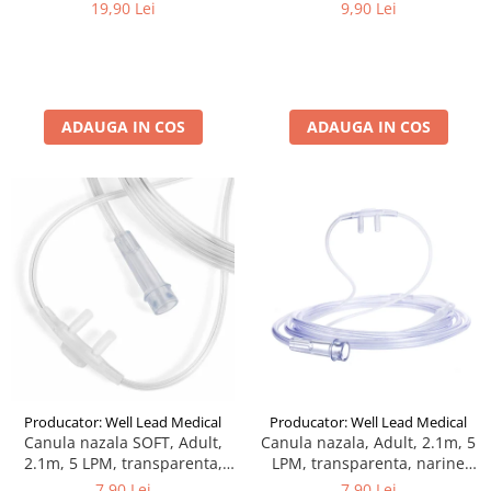
antistrangulare
40cm
19,90 Lei
9,90 Lei
ADAUGA IN COS
ADAUGA IN COS
Producator: Well Lead Medical
Producator: Well Lead Medical
Canula nazala SOFT, Adult,
Canula nazala, Adult, 2.1m, 5
2.1m, 5 LPM, transparenta,
LPM, transparenta, narine
narine silicon, curbate,
silicon, drepte, cilindrice
7,90 Lei
7,90 Lei