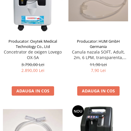
Producator: HUM GmbH
Producator: Oxytek Medical
Germania
Technology Co., Ltd
Canula nazala SOFT, Adult,
Concetrator de oxigen Lovego
2m, 6 LPM, transparenta,
OX-5A
narine drepte si conice
11,90 Lei
3.790,00 Lei
7,90 Lei
2.890,00 Lei
ADAUGA IN COS
ADAUGA IN COS
NOU