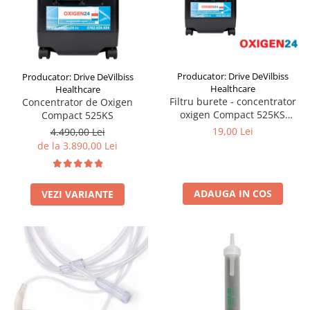
Producator: Drive DeVilbiss
Producator: Drive DeVilbiss
Healthcare
Healthcare
Filtru burete - concentrator
Concentrator de Oxigen
oxigen Compact 525KS
Compact 525KS
DeVilbiss
19,00 Lei
4.490,00 Lei
de la 3.890,00 Lei
ADAUGA IN COS
VEZI VARIANTE