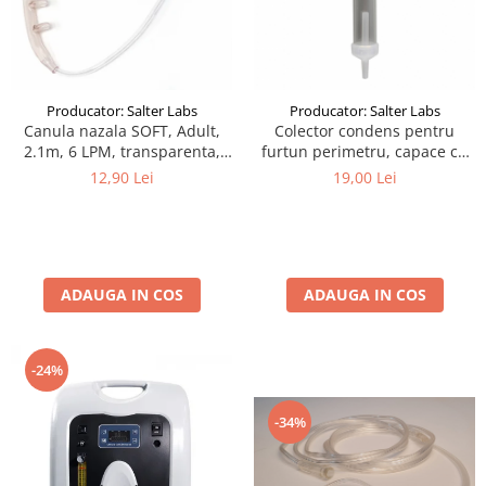
Producator: Salter Labs
Producator: Salter Labs
Canula nazala SOFT, Adult,
Colector condens pentru
2.1m, 6 LPM, transparenta,
furtun perimetru, capace cu
narine curbate si conice
filet
12,90 Lei
19,00 Lei
ADAUGA IN COS
ADAUGA IN COS
-24%
-34%