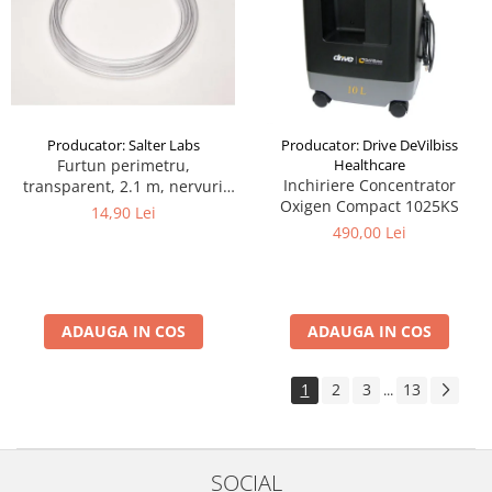
Producator: Salter Labs
Producator: Drive DeVilbiss
Furtun perimetru,
Healthcare
Inchiriere Concentrator
transparent, 2.1 m, nervuri
Oxigen Compact 1025KS
antistrangulare
14,90 Lei
490,00 Lei
ADAUGA IN COS
ADAUGA IN COS
1
2
3
13
...
SOCIAL