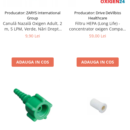
Producator: ZARYS International
Producator: Drive DeVilbiss
Group
Healthcare
Canulă Nazală Oxigen Adult, 2
Filtru HEPA (Long Life) -
m, 5 LPM, Verde, Nări Drepte
concentrator oxigen Compact
și Cilindrice
525KS DeVilbiss
9,90 Lei
59,00 Lei
ADAUGA IN COS
ADAUGA IN COS