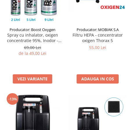
Producator: Boost Oxygen
Producator: MOBIAK S.A
Spray cu inhalator, oxigen
Filtru HEPA - concentrator
concentratie 95%, Inodor -
oxigen Thorax 5
Boost Oxygen
69,00 Lei
55,00 Lei
de la 49,00 Lei
VEZI VARIANTE
ADAUGA IN COS
-13%