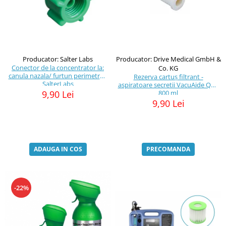
Producator: Drive Medical GmbH &
Producator: Salter Labs
Conector de la concentrator la:
Co. KG
canula nazala/ furtun perimetru -
Rezerva cartuș filtrant -
SalterLabs
aspiratoare secretii VacuAide QSU
800 ml
9,90 Lei
9,90 Lei
PRECOMANDA
ADAUGA IN COS
-22%