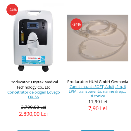
-24%
-34%
Producator: HUM GmbH Germania
Producator: Oxytek Medical
Canula nazala SOFT, Adult, 2m, 6
Technology Co., Ltd
LPM, transparenta, narine drepte
Concetrator de oxigen Lovego
si conice
OX-5A
11,90 Lei
3.790,00 Lei
7,90 Lei
2.890,00 Lei