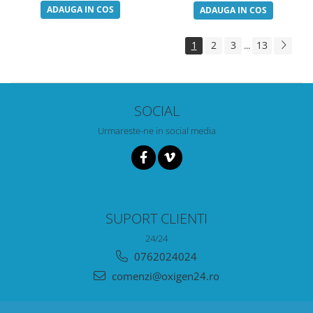
ADAUGA IN COS
ADAUGA IN COS
1
2
3
13
...
SOCIAL
Urmareste-ne in social media
SUPORT CLIENTI
24/24
0762024024
comenzi@oxigen24.ro