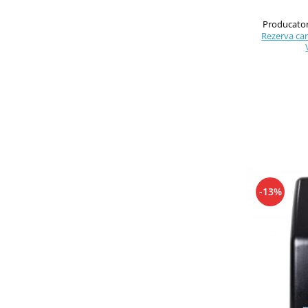
Producator
Rezerva cart
-13%