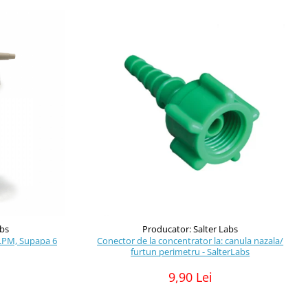
abs
Producator: Salter Labs
 LPM, Supapa 6
Conector de la concentrator la: canula nazala/
furtun perimetru - SalterLabs
9,90 Lei