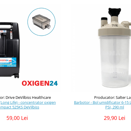
r: Drive DeVilbiss Healthcare
Producator: Salter L
(Long Life) - concentrator oxigen
Barbotor - Bol umidificator 6-15
mpact 525KS DeVilbiss
PSI, 290 ml
59,00 Lei
29,90 Lei