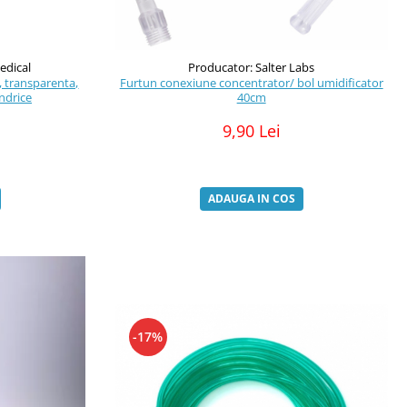
edical
Producator: Salter Labs
, transparenta,
Furtun conexiune concentrator/ bol umidificator
indrice
40cm
9,90 Lei
ADAUGA IN COS
-17%