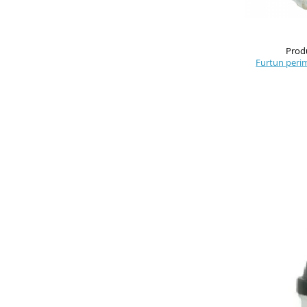
Prod
Furtun perim