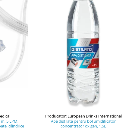
edical
Producator: European Drinks International
.1m, 5 LPM,
Apă distilată pentru bol umidificator
ate, cilindrice
concentrator oxigen, 1.5L