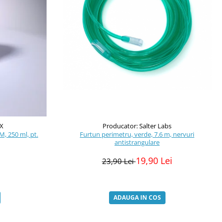
oX
Producator: Salter Labs
M, 250 ml, pt.
Furtun perimetru, verde, 7.6 m, nervuri
antistrangulare
19,90 Lei
23,90 Lei
ADAUGA IN COS