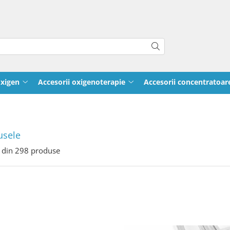
oxigen
Accesorii oxigenoterapie
Accesorii concentratoar
usele
din
298
produse