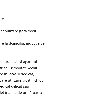
are
 nebulizare (fără modul
jire la domiciliu, inducție de
sigurați-vă că aparatul
ctrică. Demontați vechiul
re în locașul dedicat,
re utilizare, goliți lichidul
edical delicat sau
plet înainte de următoarea