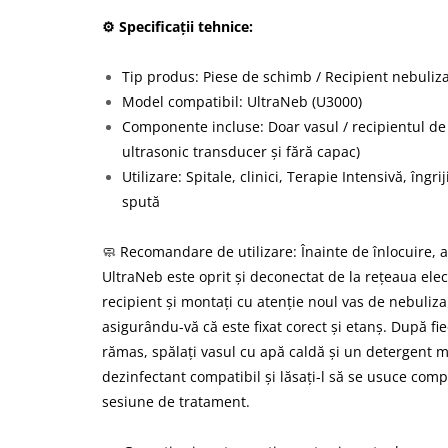
⚙️ Specificații tehnice:
Tip produs: Piese de schimb / Recipient nebuliz
Model compatibil: UltraNeb (U3000)
Componente incluse: Doar vasul / recipientul de
ultrasonic transducer și fără capac)
Utilizare: Spitale, clinici, Terapie Intensivă, îngri
spută
🧼 Recomandare de utilizare: Înainte de înlocuire, a
UltraNeb este oprit și deconectat de la rețeaua ele
recipient și montați cu atenție noul vas de nebuliza
asigurându-vă că este fixat corect și etanș. După fieca
rămas, spălați vasul cu apă caldă și un detergent m
dezinfectant compatibil și lăsați-l să se usuce com
sesiune de tratament.