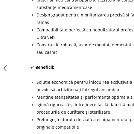
substanțe medicamentoase
Design gradat pentru monitorizarea precisă și fac
rămas
Compatibilitate perfectă cu nebulizatorul profes
UltraNeb
Construcție robustă, ușor de montat, demontat și
sau casnic
✅ Beneficii:
Soluție economică pentru înlocuirea exclusivă a re
nevoie să achiziționați întregul ansamblu
Menține etanșeitatea și performanța optimă a s
Igienă riguroasă și întreținere facilă datorită ma
procedurile de curățare și sterilizare
Prelungește durata de viață a echipamentului p
originale compatibile