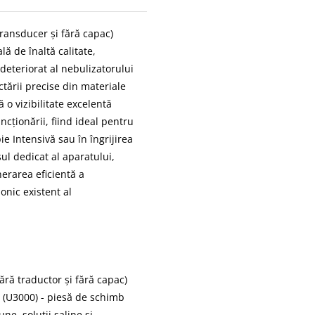
ransducer și fără capac)
ă de înaltă calitate,
deteriorat al nebulizatorului
tării precise din materiale
 o vizibilitate excelentă
ncționării, fiind ideal pentru
pie Intensivă sau în îngrijirea
ul dedicat al aparatului,
rarea eficientă a
onic existent al
ără traductor și fără capac)
 (U3000) - piesă de schimb
ne, soluții saline și