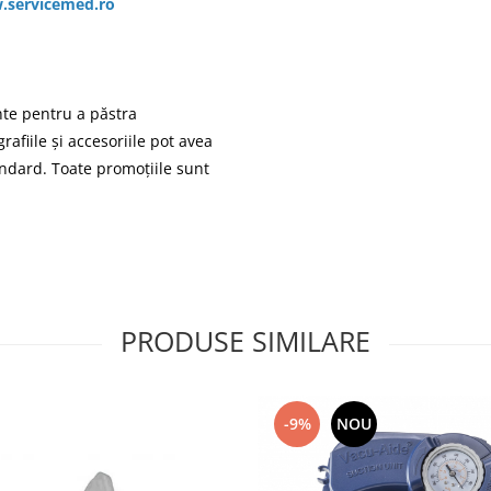
servicemed.ro
te pentru a păstra
afiile și accesoriile pot avea
andard. Toate promoțiile sunt
PRODUSE SIMILARE
-9%
NOU