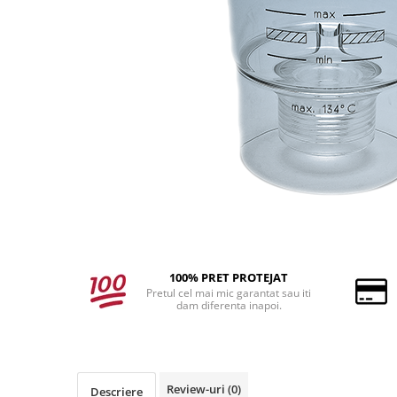
100% PRET PROTEJAT
Pretul cel mai mic garantat sau iti
dam diferenta inapoi.
Review-uri
(0)
Descriere