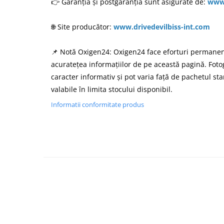
👉 Garanția și postgaranția sunt asigurate de:
www.
🌐 Site producător:
www.drivedevilbiss-int.com
📌 Notă Oxigen24: Oxigen24 face eforturi permanen
acuratețea informațiilor de pe această pagină. Fotogr
caracter informativ și pot varia față de pachetul st
valabile în limita stocului disponibil.
Informatii conformitate produs