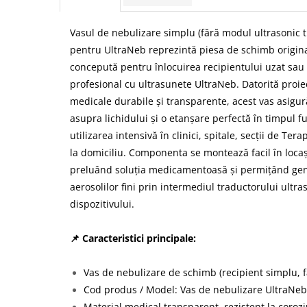
Vasul de nebulizare simplu (fără modul ultrasonic t
pentru UltraNeb reprezintă piesa de schimb original
concepută pentru înlocuirea recipientului uzat sau 
profesional cu ultrasunete UltraNeb. Datorită proiec
medicale durabile și transparente, acest vas asigură
asupra lichidului și o etanșare perfectă în timpul fu
utilizarea intensivă în clinici, spitale, secții de Tera
la domiciliu. Componenta se montează facil în locaș
preluând soluția medicamentoasă și permițând gene
aerosolilor fini prin intermediul traductorului ultras
dispozitivului.
📌 Caracteristici principale:
Vas de nebulizare de schimb (recipient simplu, f
Cod produs / Model: Vas de nebulizare UltraNeb
Material medical transparent, rezistent la coroziu