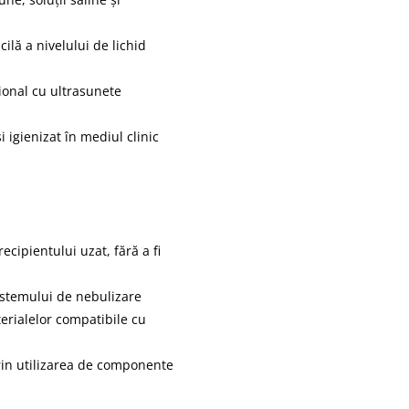
ilă a nivelului de lichid
ional cu ultrasunete
 igienizat în mediul clinic
cipientului uzat, fără a fi
istemului de nebulizare
terialelor compatibile cu
rin utilizarea de componente