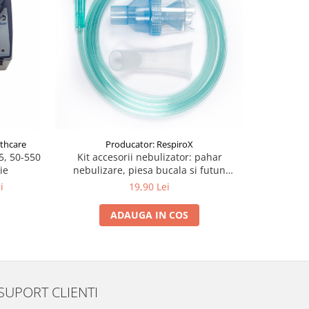
-7%
lthcare
Producator: RespiroX
Producato
5, 50-550
Kit accesorii nebulizator: pahar
Nebuliza
ie
nebulizare, piesa bucala si futun
perimetru
i
19,90 Lei
2
ADAUGA IN COS
SUPORT CLIENTI