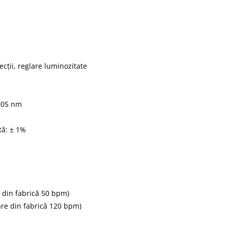
recții, reglare luminozitate
 905 nm
tă: ± 1%
e din fabrică 50 bpm)
are din fabrică 120 bpm)