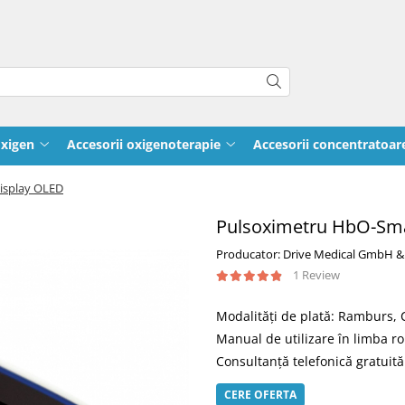
oxigen
Accesorii oxigenoterapie
Accesorii concentratoar
isplay OLED
Pulsoximetru HbO-Sma
Producator: Drive Medical GmbH &
1 Review
Modalităţi de plată: Ramburs,
Manual de utilizare în limba 
Consultanţă telefonică gratuită 
CERE OFERTA