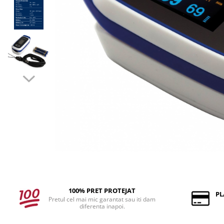
100% PRET PROTEJAT
PL
Pretul cel mai mic garantat sau iti dam
diferenta inapoi.