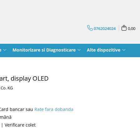
0762024024
0,00
e
Monitorizare si Diagnosticare
Alte dispozitive
rt, display OLED
 Co. KG
 Card bancar sau
Rate fara dobanda
română
| Verificare colet