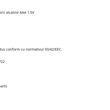
erii alcaline AAA 1.5V
rodus conform cu normativul 93/42/EEC.
P22
parts