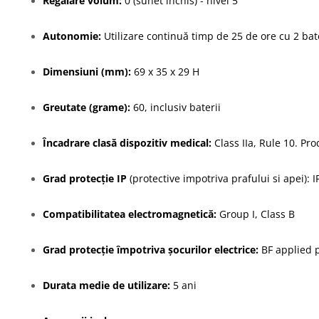
Regalare volum
:
0 (sunet închis) - nivel 5
Autonomie:
Utilizare continuă timp de 25 de ore cu 2 bat
Dimensiuni (mm):
69 x 35 x 29 H
Greutate (grame):
60, inclusiv baterii
Încadrare clasă dispozitiv medical:
Class IIa, Rule 10. P
Grad protecție IP
(protective impotriva prafului si apei): I
Compatibilitatea electromagnetică
:
Group I, Class B
Grad protecție împotriva șocurilor electrice:
BF applied 
Durata medie de utilizare:
5 ani