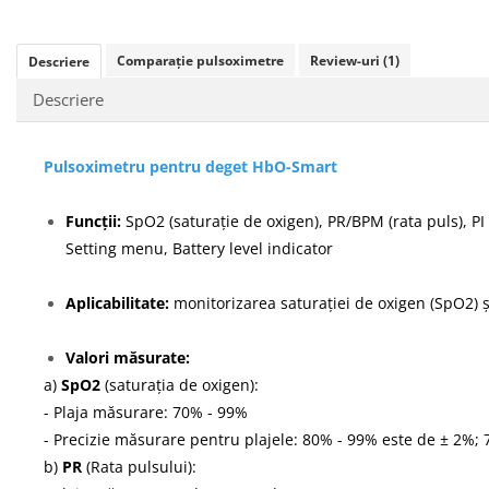
Comparație pulsoximetre
Review-uri
(1)
Descriere
Descriere
Pulsoximetru pentru deget HbO-Smart
Funcții:
SpO2 (saturație de oxigen), PR/BPM (rata puls), PI 
Setting menu, Battery level indicator
Aplicabilitate:
monitorizarea saturației de oxigen (SpO2) și
Valori măsurate:
a)
SpO2
(saturația de oxigen):
- Plaja măsurare: 70% - 99%
- Precizie măsurare pentru plajele: 80% - 99% este de ± 2
b)
PR
(Rata pulsului):