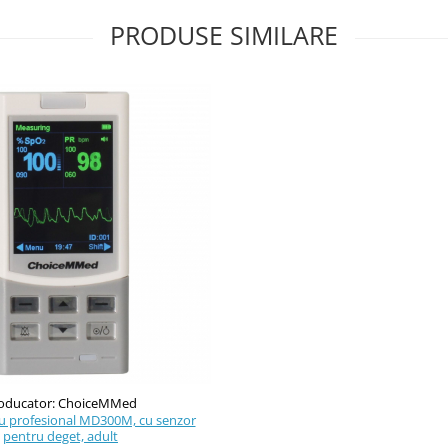
PRODUSE SIMILARE
oducator: ChoiceMMed
u profesional MD300M, cu senzor
pentru deget, adult