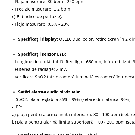
- Plaja măsurare: 30 bpm - 240 bpm
- Precizie măsurare: ± 2 bpm
c)
PI
(Indice de perfuzie):
- Plaja măsurare: 0.3% - 20%
Specificații display:
OLED, Dual color
,
rotire ecran în 2 di
Specificații senzor LED:
- Lungime de undă dublă: Red light: 660 nm, Infrared light:
- Puterea de radiație: 2 mW
- Verificare SpO2 într-o cameră luminată vs cameră întuneca
Setări alarme audio și vizuale:
- SpO2: plaja reglabilă 85% - 99% (setare din fabrică: 90%)
- PR:
a) plaja pentru alarmă limita inferioară: 30 - 100 bpm (setar
b) plaja pentru alarmă limita superioară: 100 - 200 bpm (set