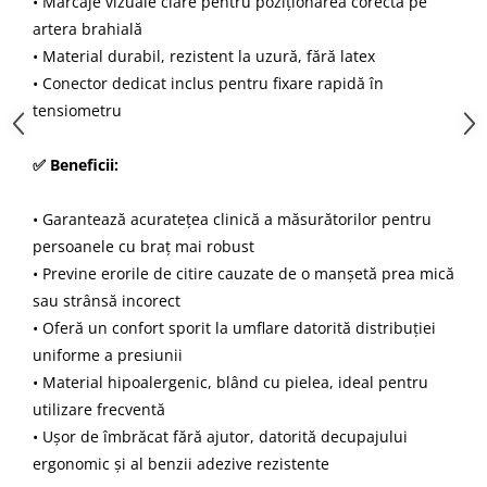
• Marcaje vizuale clare pentru poziționarea corectă pe
artera brahială
• Material durabil, rezistent la uzură, fără latex
• Conector dedicat inclus pentru fixare rapidă în
tensiometru
✅ Beneficii:
• Garantează acuratețea clinică a măsurătorilor pentru
persoanele cu braț mai robust
• Previne erorile de citire cauzate de o manșetă prea mică
sau strânsă incorect
• Oferă un confort sporit la umflare datorită distribuției
uniforme a presiunii
• Material hipoalergenic, blând cu pielea, ideal pentru
utilizare frecventă
• Ușor de îmbrăcat fără ajutor, datorită decupajului
ergonomic și al benzii adezive rezistente