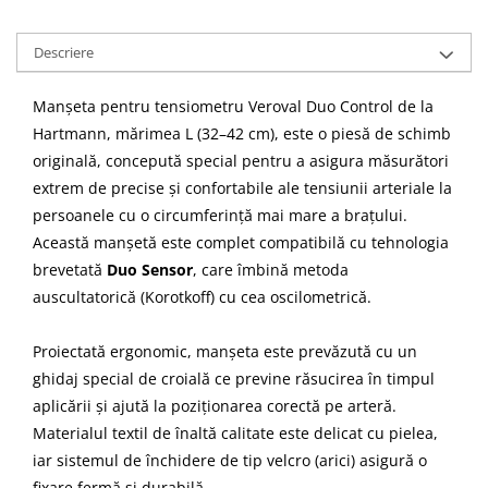
Descriere
Manșeta pentru tensiometru Veroval Duo Control de la
Hartmann, mărimea L (32–42 cm), este o piesă de schimb
originală, concepută special pentru a asigura măsurători
extrem de precise și confortabile ale tensiunii arteriale la
persoanele cu o circumferință mai mare a brațului.
Această manșetă este complet compatibilă cu tehnologia
brevetată
Duo Sensor
, care îmbină metoda
auscultatorică (Korotkoff) cu cea oscilometrică.
Proiectată ergonomic, manșeta este prevăzută cu un
ghidaj special de croială ce previne răsucirea în timpul
aplicării și ajută la poziționarea corectă pe arteră.
Materialul textil de înaltă calitate este delicat cu pielea,
iar sistemul de închidere de tip velcro (arici) asigură o
fixare fermă și durabilă.