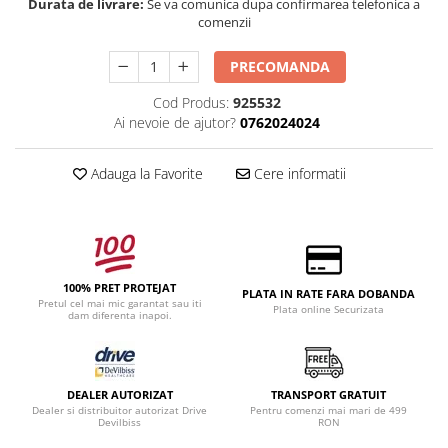
Durata de livrare:
Se va comunica dupa confirmarea telefonica a
comenzii
PRECOMANDA
Cod Produs:
925532
Ai nevoie de ajutor?
0762024024
Adauga la Favorite
Cere informatii
100% PRET PROTEJAT
PLATA IN RATE FARA DOBANDA
Pretul cel mai mic garantat sau iti
Plata online Securizata
dam diferenta inapoi.
DEALER AUTORIZAT
TRANSPORT GRATUIT
Dealer si distribuitor autorizat Drive
Pentru comenzi mai mari de 499
Devilbiss
RON