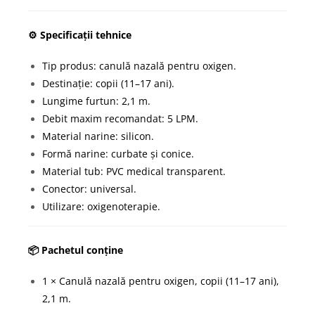
⚙️ Specificații tehnice
Tip produs: canulă nazală pentru oxigen.
Destinație: copii (11–17 ani).
Lungime furtun: 2,1 m.
Debit maxim recomandat: 5 LPM.
Material narine: silicon.
Formă narine: curbate și conice.
Material tub: PVC medical transparent.
Conector: universal.
Utilizare: oxigenoterapie.
📦 Pachetul conține
1 × Canulă nazală pentru oxigen, copii (11–17 ani),
2,1 m.