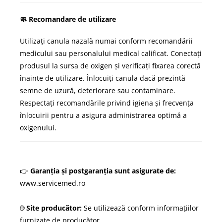
🧼 Recomandare de utilizare
Utilizați canula nazală numai conform recomandării
medicului sau personalului medical calificat. Conectați
produsul la sursa de oxigen și verificați fixarea corectă
înainte de utilizare. Înlocuiți canula dacă prezintă
semne de uzură, deteriorare sau contaminare.
Respectați recomandările privind igiena și frecvența
înlocuirii pentru a asigura administrarea optimă a
oxigenului.
👉
Garanția și postgaranția sunt asigurate de:
www.servicemed.ro
🌐
Site producător:
Se utilizează conform informațiilor
furnizate de producător.