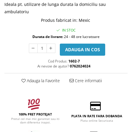
Ideala pt. utilizare de lunga durata la domiciliu sau
ambulatoriu
Produs fabricat in
:
Mexic
IN STOC
Durata de livrare:
24 - 48 ore lucratoare
ADAUGA IN COS
Cod Produs:
1602-7
Ai nevoie de ajutor?
0762024024
Adauga la Favorite
Cere informatii
100% PRET PROTEJAT
PLATA IN RATE FARA DOBANDA
Pretul cel mai mic garantat sau iti
Plata online Securizata
dam diferenta inapoi.