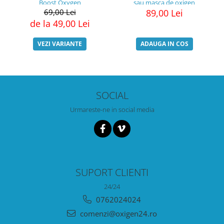
Boost Oxygen
sau masca de oxigen
69,00 Lei
89,00 Lei
de la 49,00 Lei
VEZI VARIANTE
ADAUGA IN COS
SOCIAL
Urmareste-ne in social media
SUPORT CLIENTI
24/24
0762024024
comenzi@oxigen24.ro